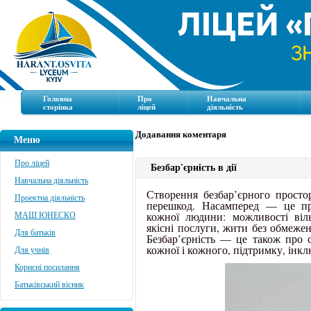
Головна
Про
Навчальна
сторінка
ліцей
діяльність
Додавання коментаря
Меню
Про ліцей
Безбар'єрність в дії
Навчальна діяльність
Створення безбар’єрного прост
Проектна діяльність
перешкод. Насамперед — це пр
кожної людини: можливості віль
МАШ ЮНЕСКО
якісні послуги, жити без обмежен
Для батьків
Безбар’єрність — це також про 
кожної і кожного, підтримку, інкл
Для учнів
Корисні посилання
Батьківський вісник