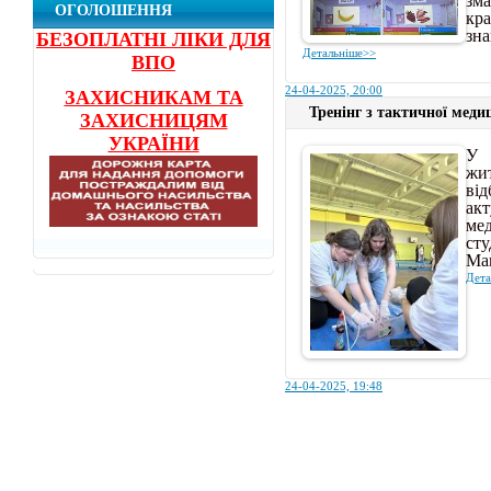
ОГОЛОШЕННЯ
кр
зна
БЕЗОПЛАТНІ ЛІКИ ДЛЯ
Детальніше>>
ВПО
24-04-2025, 20:00
ЗАХИСНИКАМ ТА
Тренінг з тактичної меди
ЗАХИСНИЦЯМ
УКРАЇНИ
У
жи
ві
ак
ме
ст
Ма
Дета
24-04-2025, 19:48