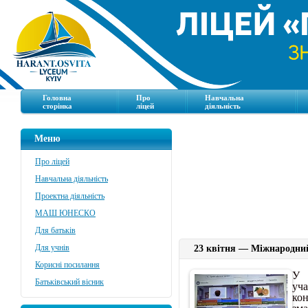
Головна
Про
Навчальна
сторінка
ліцей
діяльність
Меню
Про ліцей
Навчальна діяльність
Проектна діяльність
МАШ ЮНЕСКО
Для батьків
Для учнів
23 квітня — Міжнародний
Корисні посилання
У 
Батьківський вісник
у
ко
зм