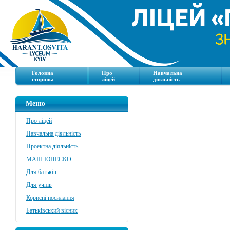
Головна
Про
Навчальна
сторінка
ліцей
діяльність
Меню
Про ліцей
Навчальна діяльність
Проектна діяльність
МАШ ЮНЕСКО
Для батьків
Для учнів
Корисні посилання
Батьківський вісник