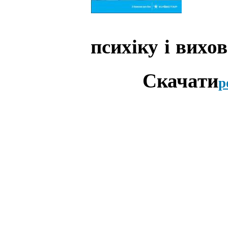
психіку
і
вихо
Скачати
p