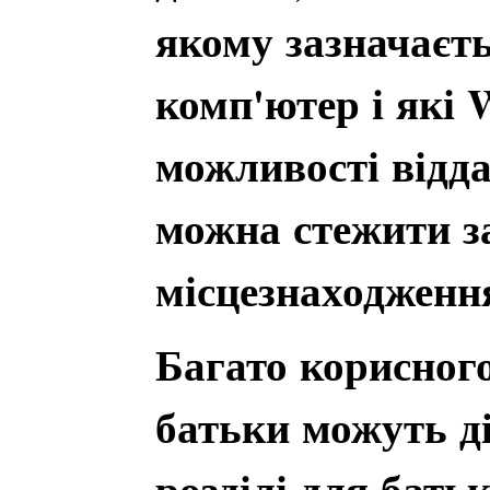
якому зазначаєть
комп'ютер і які 
можливості відда
можна стежити за
місцезнаходження
Багато корисног
батьки можуть ді
розділі для бать