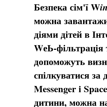
Безпека сім'ї W
i
можна завантажи
діями дітей в Інт
WеЬ-фільтрація 
допоможуть визна
спілкуватися за
Messenger i Spac
дитини, можна на