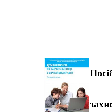
Посі
нел
захи