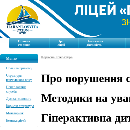
Головна
Про
Навчальна
сторінка
ліцей
діяльність
Корисна література
Меню
Правила прийому
Про порушення с
Структура
навчального року
Психологічна
Методики на ува
служба
Думка психолога
Корисна література
Гіперактивна ди
Моніторинг
Безпека дітей