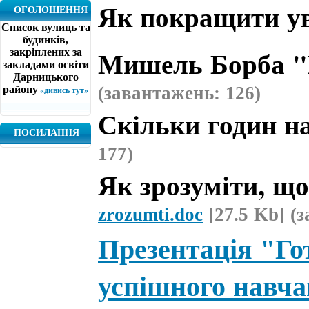
Як покращити ув
ОГОЛОШЕННЯ
Список вулиць та
будинків,
Мишель Борба "
закріплених за
закладами освіти
Дарницького
(завантажень: 126)
району
«дивись тут»
Скільки годин н
ПОСИЛАННЯ
177)
Як зрозуміти, щ
zrozumti.doc
[27.5 Kb] (
Презентація "Го
успішного навч