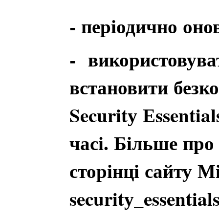
- періодично оно
- використовува
встановити безк
Securitу Еssenti
часі. Більше про
сторінці сайту Мі
securitу_essential