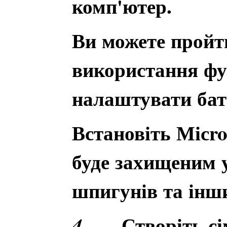
комп'ютер.
Ви можете пройт
використання фун
налаштувати бат
Встановіть Місros
буде захищеним у
шпигунів та інш
Створіть сі
4.