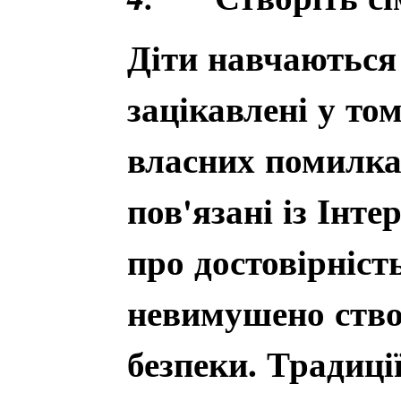
Діти навчаються
зацікавлені у то
власних помилка
пов'язані із Інт
про достовірніст
невимушено створ
безпеки. Традиці